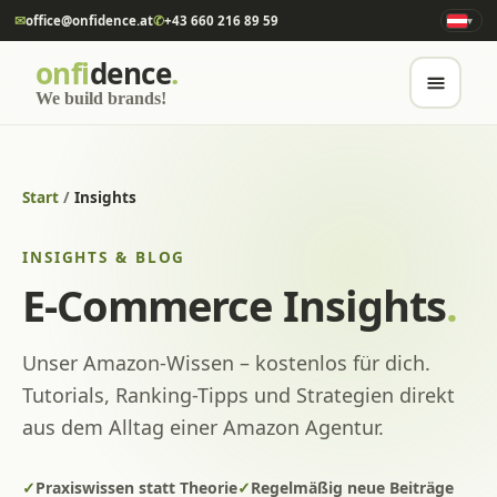
✉
office@onfidence.at
✆
+43 660 216 89 59
▾
onfi
dence
.
We build brands!
Start
/
Insights
INSIGHTS & BLOG
E-Commerce Insights
.
Unser Amazon-Wissen – kostenlos für dich.
Tutorials, Ranking-Tipps und Strategien direkt
aus dem Alltag einer Amazon Agentur.
✓
Praxiswissen statt Theorie
✓
Regelmäßig neue Beiträge