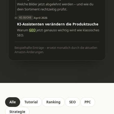
Welche Bilder jetzt abgelehnt werden – und wie du
dein Sortiment rechtzeitig prüfst.
April 2026
KI-SUCHE
KI-Assistenten verändern die Produktsuche
Warum
GEO
jetzt genauso wichtig wird wie klassisches
SEO.
Beispielhafte Einträge – ersetzt monatlich durch die aktuellen
Amazon-Änderungen.
Alle
Tutorial
Ranking
SEO
PPC
Strategie