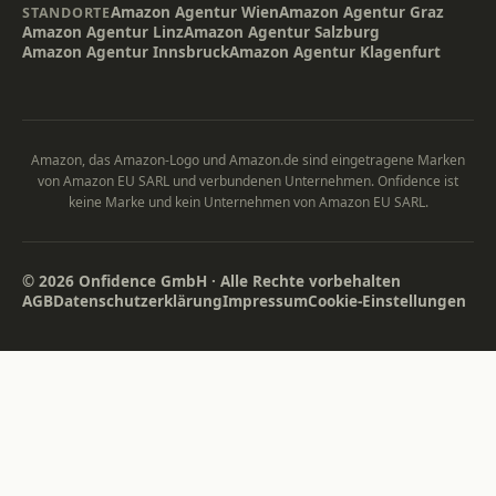
Amazon Agentur Wien
Amazon Agentur Graz
STANDORTE
Amazon Agentur Linz
Amazon Agentur Salzburg
Amazon Agentur Innsbruck
Amazon Agentur Klagenfurt
Amazon, das Amazon-Logo und Amazon.de sind eingetragene Marken
von Amazon EU SARL und verbundenen Unternehmen. Onfidence ist
keine Marke und kein Unternehmen von Amazon EU SARL.
© 2026 Onfidence GmbH · Alle Rechte vorbehalten
AGB
Datenschutzerklärung
Impressum
Cookie-Einstellungen