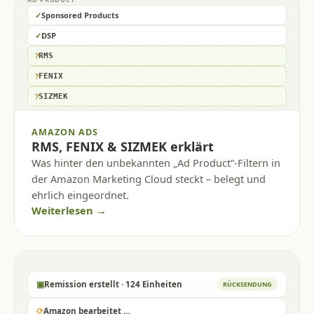
✓
Sponsored Products
✓
DSP
?
RMS
?
FENIX
?
SIZMEK
AMAZON ADS
RMS, FENIX & SIZMEK erklärt
Was hinter den unbekannten „Ad Product“-Filtern in
der Amazon Marketing Cloud steckt – belegt und
ehrlich eingeordnet.
Weiterlesen →
▣
Remission erstellt · 124 Einheiten
RÜCKSENDUNG
⟳
Amazon bearbeitet …