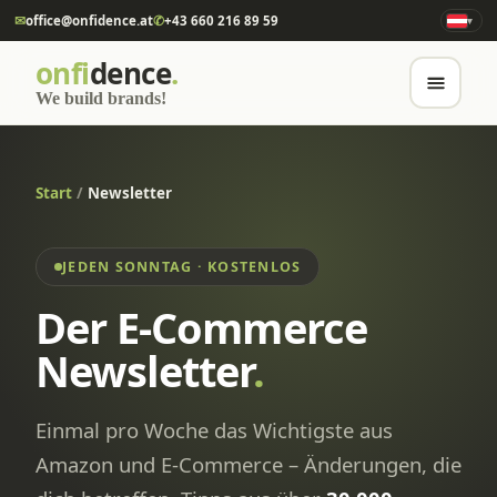
✉
office@onfidence.at
✆
+43 660 216 89 59
▾
onfi
dence
.
We build brands!
Start
/
Newsletter
JEDEN SONNTAG · KOSTENLOS
Der E-Commerce
Newsletter
.
Einmal pro Woche das Wichtigste aus
Amazon und E-Commerce – Änderungen, die