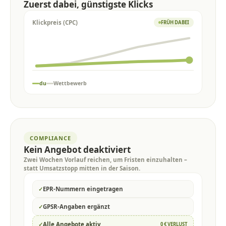
Zuerst dabei, günstigste Klicks
Klickpreis (CPC)
FRÜH DABEI
du
Wettbewerb
COMPLIANCE
Kein Angebot deaktiviert
Zwei Wochen Vorlauf reichen, um Fristen einzuhalten –
statt Umsatzstopp mitten in der Saison.
✓
EPR-Nummern eingetragen
✓
GPSR-Angaben ergänzt
✓
Alle Angebote aktiv
0 € VERLUST