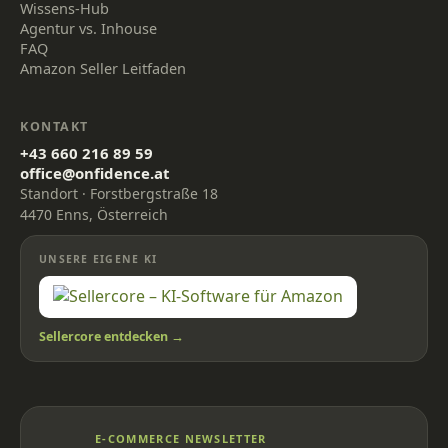
Wissens-Hub
Agentur vs. Inhouse
FAQ
Amazon Seller Leitfaden
KONTAKT
+43 660 216 89 59
office@onfidence.at
Standort · Forstbergstraße 18
4470 Enns, Österreich
UNSERE EIGENE KI
Sellercore entdecken →
E-COMMERCE NEWSLETTER