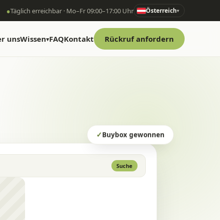
●
Täglich erreichbar · Mo–Fr 09:00–17:00 Uhr
Österreich
▾
r uns
Wissen
FAQ
Kontakt
Rückruf anfordern
▾
✓
Buybox gewonnen
Suche