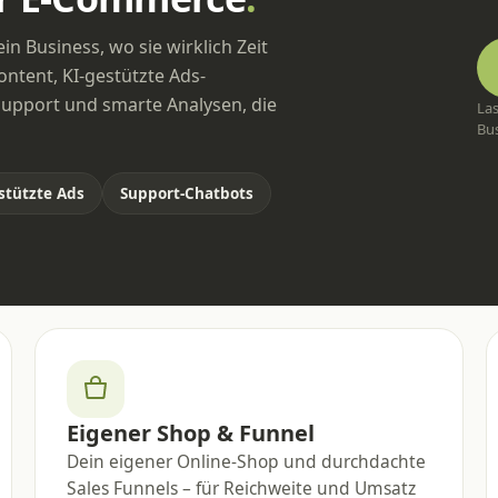
ein Business, wo sie wirklich Zeit
ontent, KI-gestützte Ads-
upport und smarte Analysen, die
La
Bus
stützte Ads
Support-Chatbots
Eigener Shop & Funnel
Dein eigener Online-Shop und durchdachte
Sales Funnels – für Reichweite und Umsatz