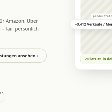
produktfot
 für Amazon. Über
+3.412 Verkäufe / Mo
– fair, persönlich
istungen ansehen ↓
Platz #1 in de