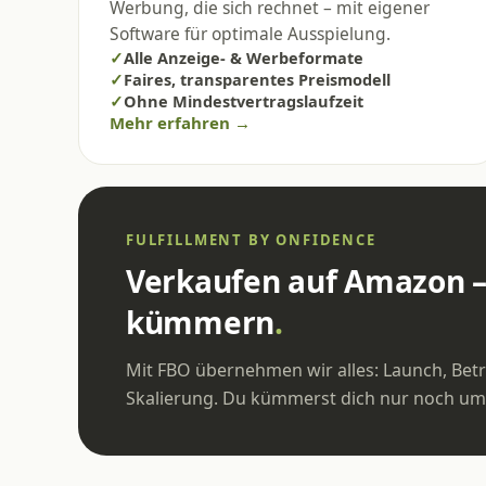
Werbung, die sich rechnet – mit eigener
Software für optimale Ausspielung.
✓
Alle Anzeige- & Werbeformate
✓
Faires, transparentes Preismodell
✓
Ohne Mindestvertragslaufzeit
Mehr erfahren →
FULFILLMENT BY ONFIDENCE
Verkaufen auf Amazon 
kümmern
.
Mit FBO übernehmen wir alles: Launch, Be
Skalierung. Du kümmerst dich nur noch um