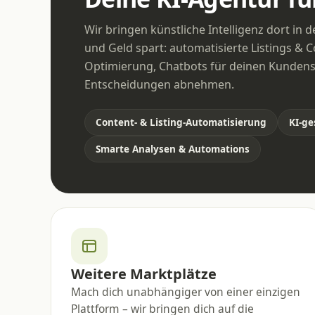
Wir bringen künstliche Intelligenz dort in d
und Geld spart: automatisierte Listings & C
Optimierung, Chatbots für deinen Kundens
Entscheidungen abnehmen.
Content- & Listing-Automatisierung
KI-ge
Smarte Analysen & Automations
Weitere Marktplätze
Mach dich unabhängiger von einer einzigen
Plattform – wir bringen dich auf die