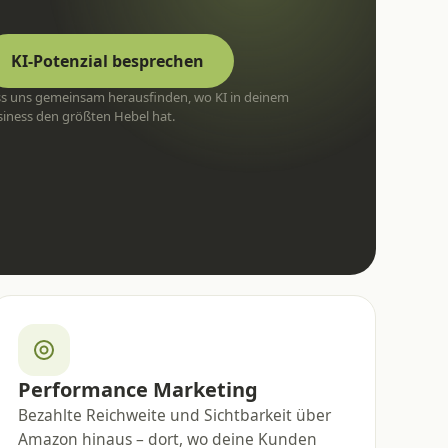
KI-Potenzial besprechen
ss uns gemeinsam herausfinden, wo KI in deinem
iness den größten Hebel hat.
Performance Marketing
Bezahlte Reichweite und Sichtbarkeit über
Amazon hinaus – dort, wo deine Kunden