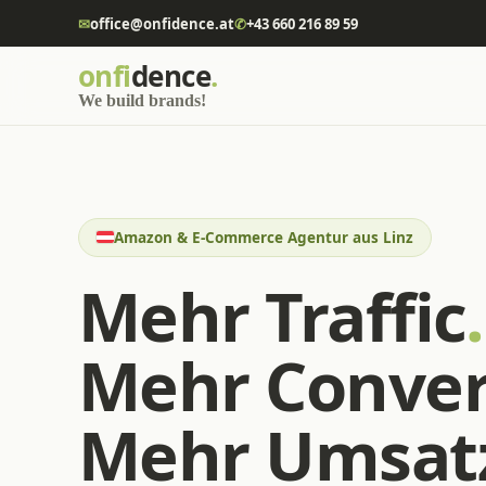
✉
office@onfidence.at
✆
+43 660 216 89 59
onfi
dence
.
We build brands!
Amazon & E-Commerce Agentur aus Linz
Mehr Traffic
.
Mehr Conver
Mehr Umsat