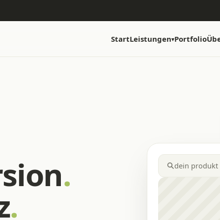
Start
Leistungen
Portfolio
Übe
▾
sion
.
dein produkt
z
.