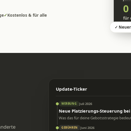
0
ge
✓
Kostenlos & für alle
für
✓ Neuer 
Update-Ticker
Juli 2026
WERBUNG
Neue Platzierungs-Steuerung bei
Was das für deine Gebotsstrategie bedeut
änderte
Juni 2026
GEBÜHREN