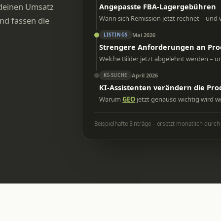
e deinen Umsatz
Angepasste FBA-Lagergebühren
Wann sich Remission jetzt rechnet – und 
und fassen die
Mai 2026
LISTINGS
Strengere Anforderungen an Pro
Welche Bilder jetzt abgelehnt werden – un
April 2026
KI-SUCHE
KI-Assistenten verändern die Pr
Warum
GEO
jetzt genauso wichtig wird wi
Beispielhafte Einträge – ersetzt monatlich dur