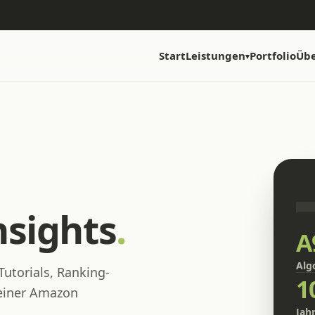
Start
Leistungen
Portfolio
Übe
▾
sights
.
A
Alg
utorials, Ranking-
1
 einer Amazon
Jah