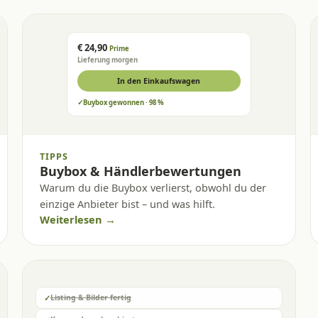
€ 24,90
Prime
Lieferung morgen
In den Einkaufswagen
✓
Buybox gewonnen · 98 %
TIPPS
Buybox & Händlerbewertungen
Warum du die Buybox verlierst, obwohl du der
einzige Anbieter bist – und was hilft.
Weiterlesen →
✓
Listing & Bilder fertig