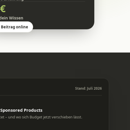
 €
 dein Wissen
Beitrag online
Stand: Juli 2026
 Sponsored Products
et – und wo sich Budget jetzt verschieben lässt.