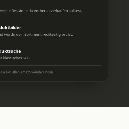
welche Bestände du vorher abverkaufen solltest.
duktbilder
d wie du dein Sortiment rechtzeitig prüfst.
oduktsuche
e klassisches SEO.
ch die aktuellen Amazon-Änderungen.