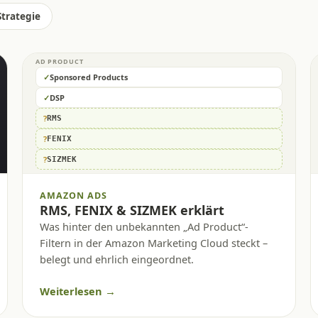
Strategie
AD PRODUCT
✓
Sponsored Products
✓
DSP
?
RMS
?
FENIX
?
SIZMEK
AMAZON ADS
RMS, FENIX & SIZMEK erklärt
Was hinter den unbekannten „Ad Product“-
Filtern in der Amazon Marketing Cloud steckt –
belegt und ehrlich eingeordnet.
Weiterlesen →