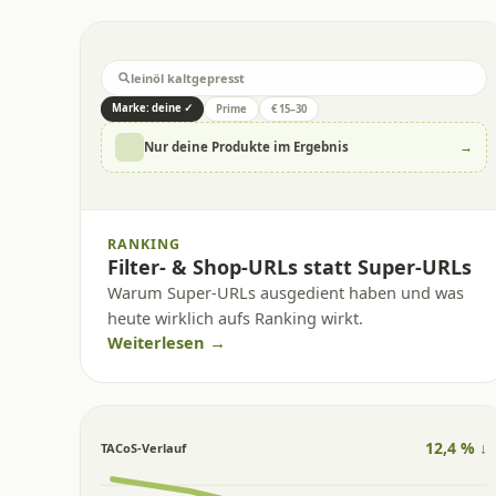
leinöl kaltgepresst
Marke: deine ✓
Prime
€ 15–30
→
Nur deine Produkte im Ergebnis
RANKING
Filter- & Shop-URLs statt Super-URLs
Warum Super-URLs ausgedient haben und was
heute wirklich aufs Ranking wirkt.
Weiterlesen →
12,4 % ↓
TACoS-Verlauf