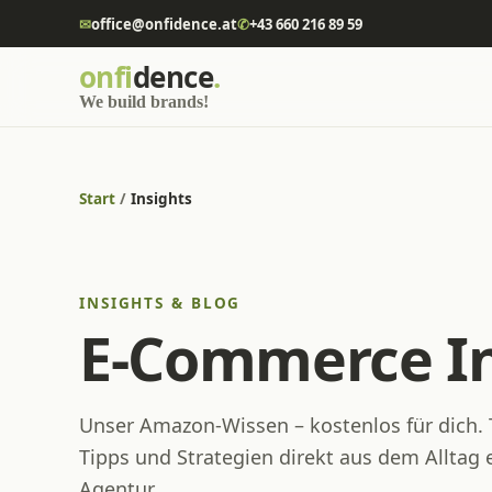
✉
office@onfidence.at
✆
+43 660 216 89 59
onfi
dence
.
We build brands!
Start
/
Insights
INSIGHTS & BLOG
E-Commerce In
Unser Amazon-Wissen – kostenlos für dich. T
Tipps und Strategien direkt aus dem Alltag
Agentur.