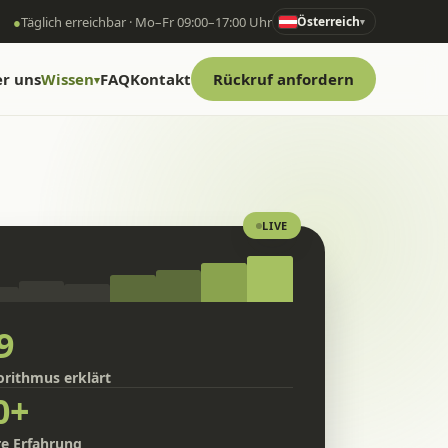
●
Täglich erreichbar · Mo–Fr 09:00–17:00 Uhr
Österreich
▾
r uns
Wissen
FAQ
Kontakt
Rückruf anfordern
▾
LIVE
9
orithmus erklärt
0+
re Erfahrung